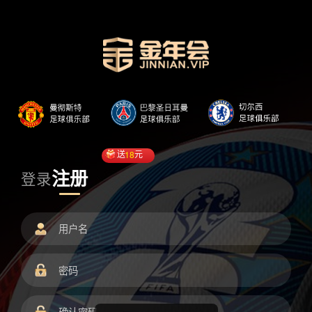
送
18
元
注册
登录