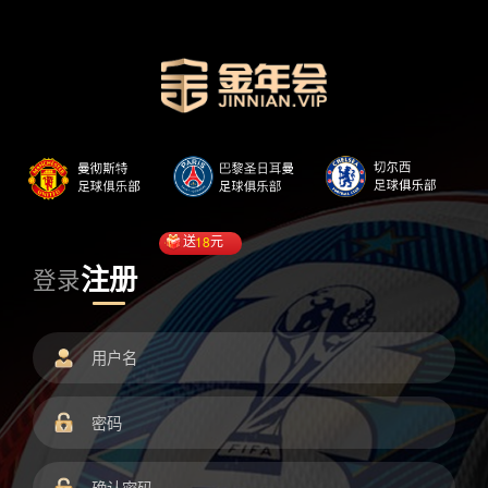
送
18
元
注册
登录