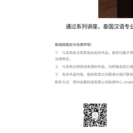
通过系列讲座，泰国汉语专业大
新闻网版权与免责声明：
① 凡本网未注明其他出处的作品，版权均属于郑
法律责任。
② 凡本网注明其他来源的作品，均转载自其它
③ 有关作品内容、版权和其它问题请与我们联
联系方式：郑州创客科技有限公司新闻中心 zmakerxcb