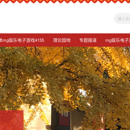
体mg娱乐电子游戏4155
理论园地
专题报道
mg娱乐电子