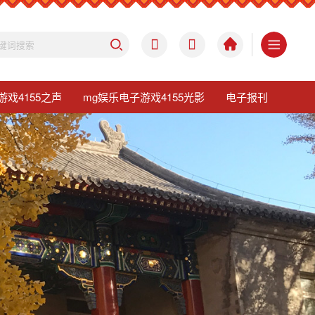
游戏4155之声
mg娱乐电子游戏4155光影
电子报刊