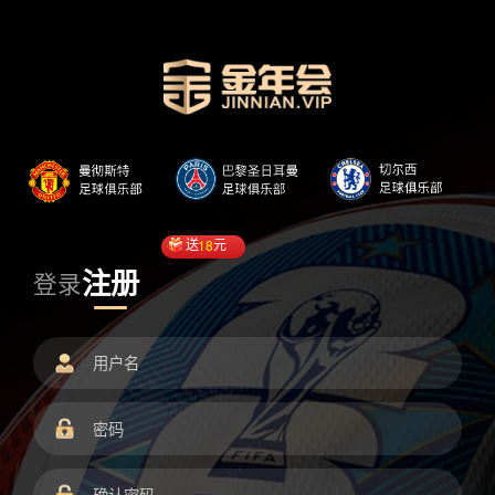
送
18
元
注册
登录