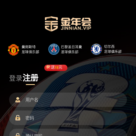
送
18
元
注册
登录