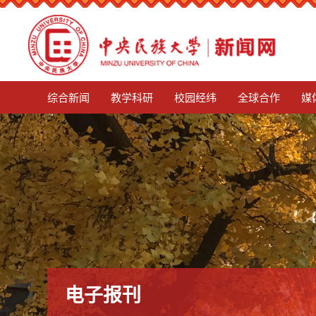
mg娱乐电子游戏4155
综合新闻
教学科研
校园经纬
全球合作
媒
电子报刊