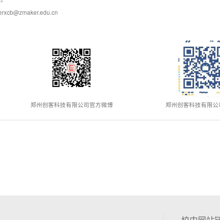
@zmaker.edu.cn
郑州创客科技有限公司官方微博
郑州创客科技有限公
校内网站