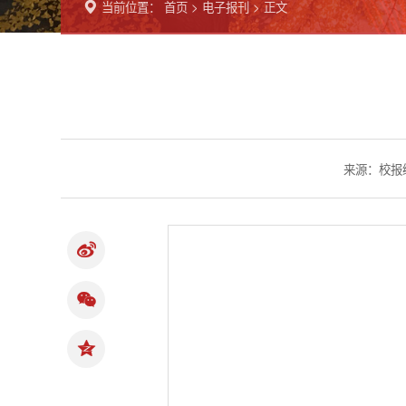
当前位置：
首页
>
电子报刊
> 正文
来源：校报