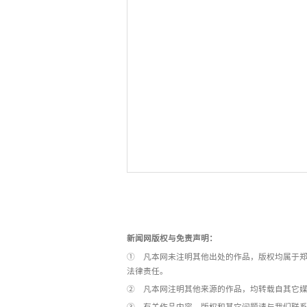
新闻网版权与免责声明：
① 凡本网未注明其他出处的作品，版权均属于郑
法律责任。
② 凡本网注明其他来源的作品，均转载自其它
③ 有关作品内容、版权和其它问题请与我们联