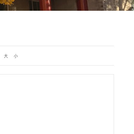
：
大
小