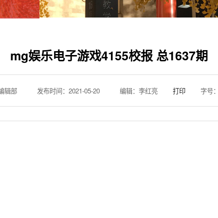
mg娱乐电子游戏4155校报 总1637期
编辑部
发布时间：2021-05-20
编辑：李红亮
打印
字号