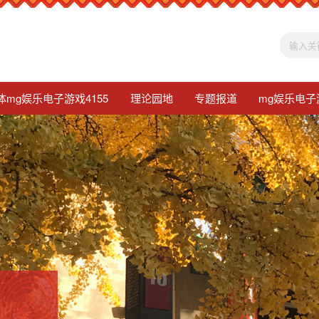
体mg娱乐电子游戏4155
理论园地
专题报道
mg娱乐电子