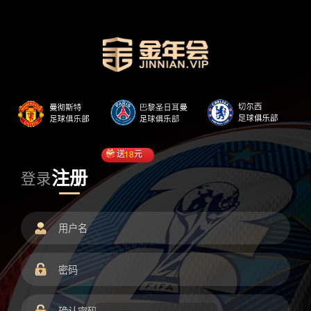
送
18
元
注册
登录