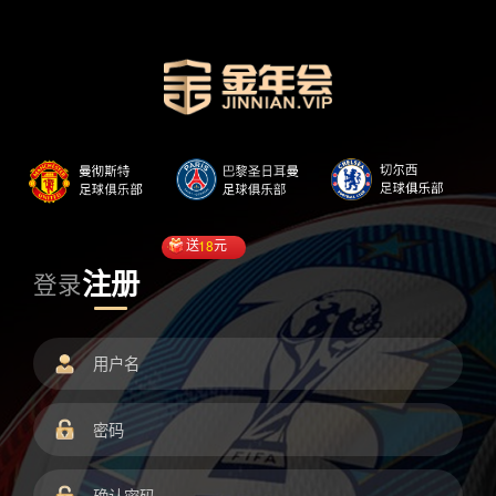
送
18
元
注册
登录