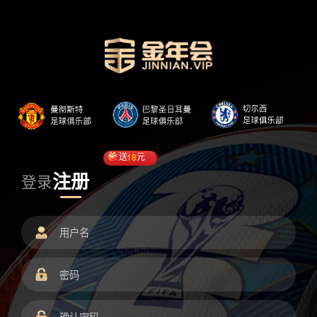
送
18
元
注册
登录