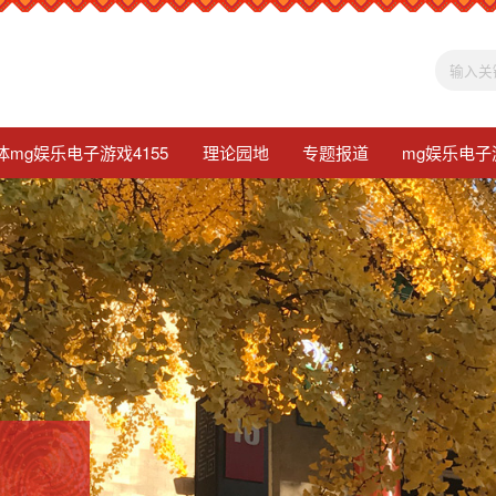
体mg娱乐电子游戏4155
理论园地
专题报道
mg娱乐电子