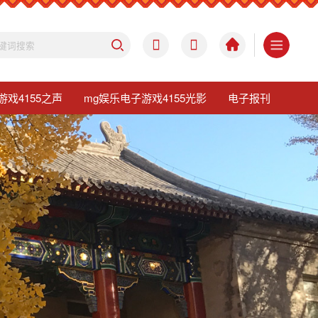
游戏4155之声
mg娱乐电子游戏4155光影
电子报刊