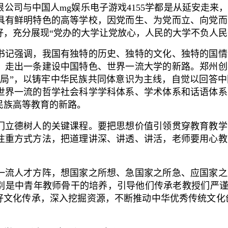
司与中国人mg娱乐电子游戏4155学都是从延安走来
具有鲜明特色的高等学校，因党而生、为党而立、向党而
好，充分展现“党办的大学让党放心，人民的大学不负人民
记强调，我国有独特的历史、独特的文化、独特的国情
，走出一条建设中国特色、世界一流大学的新路。郑州创
大局”，以铸牢中华民族共同体意识为主线，自觉以回答
世界一流的哲学社会科学学科体系、学术体系和话语体系
民族高等教育的新路。
立德树人的关键课程。要把思想价值引领贯穿教育教学
注重方式方法，把道理讲深、讲透、讲活，老师要用心教
流人才方阵，想国家之所想、急国家之所急、应国家之
别是中青年教师骨干的培养，引导他们传承老教授们严谨治
做好文化传承，深入挖掘资源，不断推动中华优秀传统文化