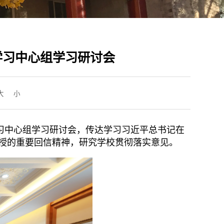
学习中心组学习研讨会
大
小
学习中心组学习研讨会，传达学习习近平总书记在
教授的重要回信精神，研究学校贯彻落实意见。