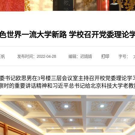
色世界一流大学新路 学校召开党委理论
王帆
发布时间：2022-04-28
编辑：迟婧婧
打印
字号：
党委书记欧思男在3号楼三层会议室主持召开校党委理论
学考察时的重要讲话精神和习近平总书记给北京科技大学老