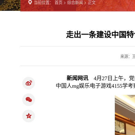
当前位置：
首页
>
综合新闻
> 正文
走出一条建设中国特
来源：
新闻网讯
4
月27日上午，
中国人mg娱乐电子游戏4155