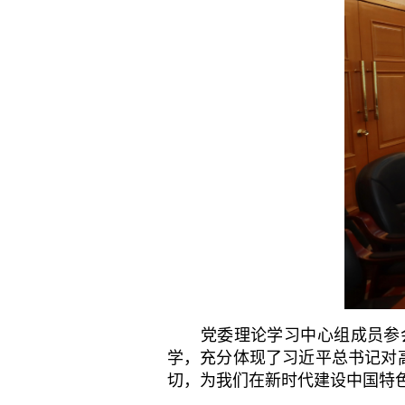
党委理论学习中心组成员参会并
学，充分体现了习近平总书记对
切，为我们在新时代建设中国特