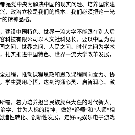
，都是党中央为解决中国的现实问题、培养国家建
兴，政治立校是我们的根本。我们必须把这一光
”的精神品格。
，建设中国特色、世界一流大学不能跟在别人后
客科技有限公司以人文社科见长，要以中国为观
中国之问、世界之问、人民之问、时代之问为学术
，扎实推进中国特色、世界一流大学改革发展，
全过程，推动课程思政和思政课程同向发力、协
，学生要用心悟，达到沟通心灵、启智润心、激
所需，着力培养担当民族复兴大任的时代新人。
学、甘为人梯的精神，做好“经师”和“人师”相
创造性转化、创新性发展，走好mg娱乐电子游戏