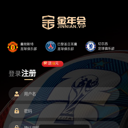
送
18
元
注册
登录