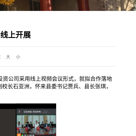
会线上开展
：
大
小
投资公司采用线上视频会议形式，就拟合作落地
副校长石亚洲
，
怀来县委书记贾兵、县长张琪
，