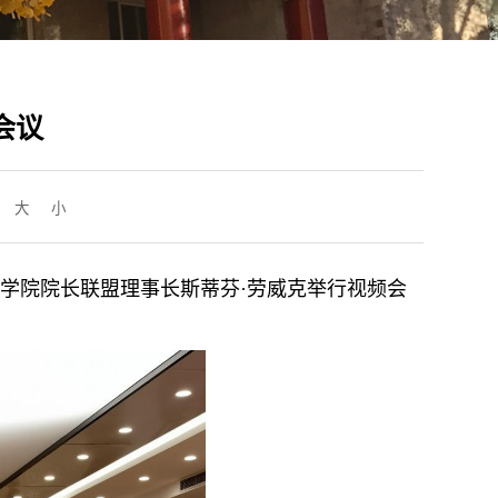
会议
：
大
小
学院院长联盟理事长斯蒂芬
·劳威克举行视频会