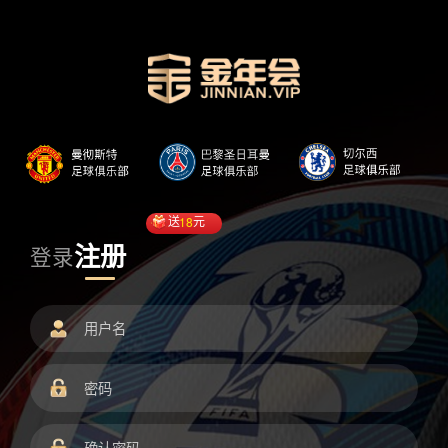
送
18
元
注册
登录