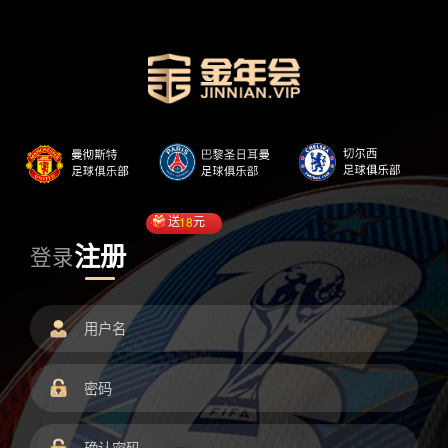
送
18
元
注册
登录