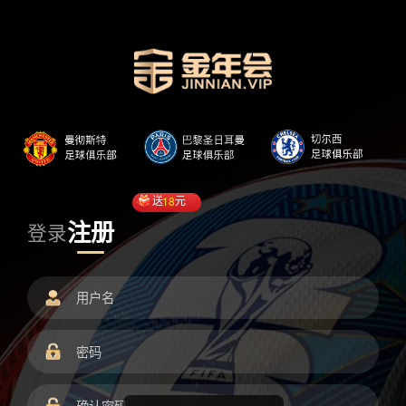
送
18
元
注册
登录