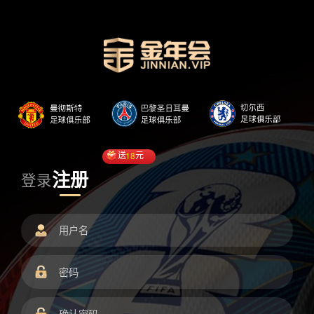
送
18
元
注册
登录