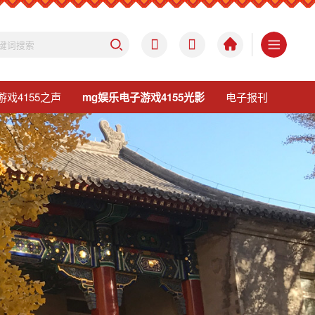
游戏4155之声
mg娱乐电子游戏4155光影
电子报刊