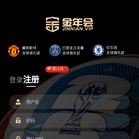
送
18
元
注册
登录