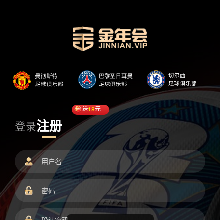
送
18
元
注册
登录