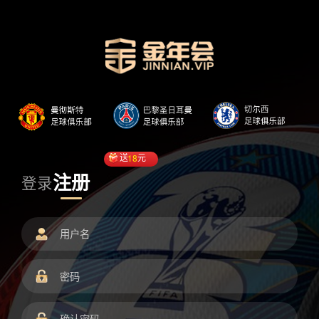
送
18
元
注册
登录