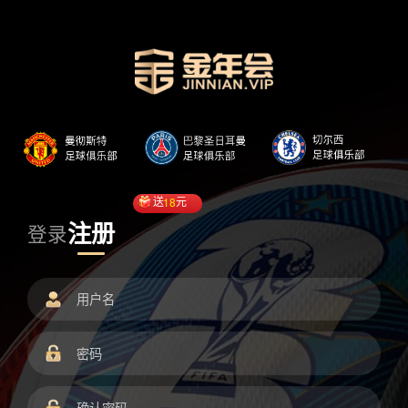
送
18
元
注册
登录