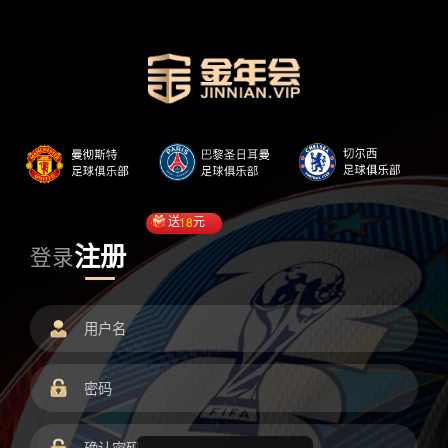
送
18
元
注册
登录