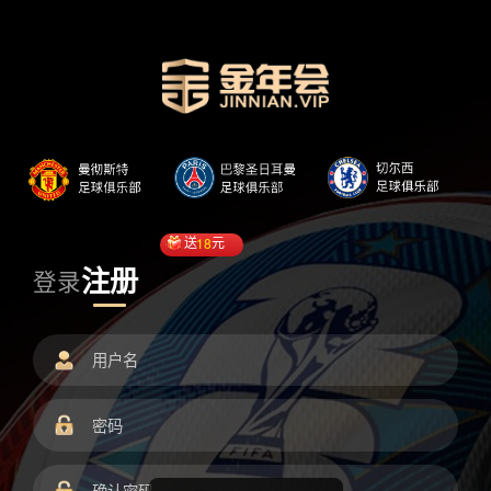
送
18
元
注册
登录