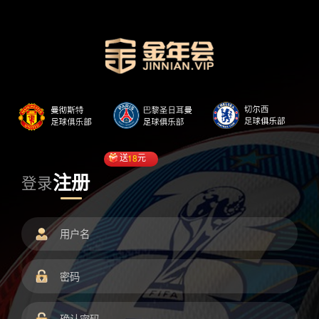
送
18
元
注册
登录