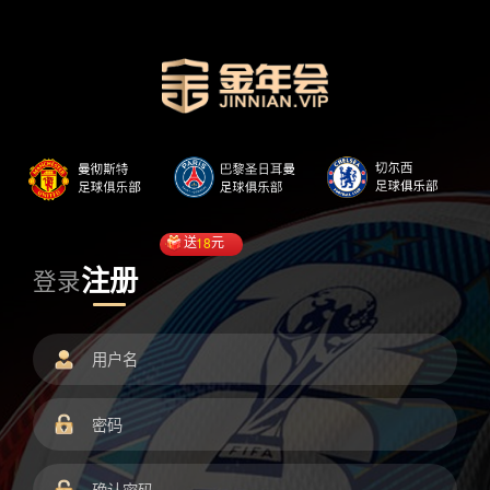
送
18
元
注册
登录