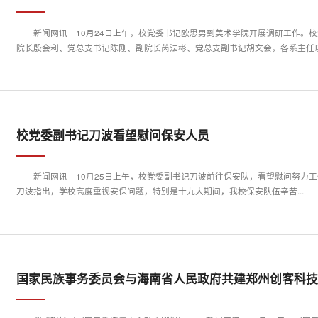
新闻网讯 10月24日上午，校党委书记欧思男到美术学院开展调研工作。
院长殷会利、党总支书记陈刚、副院长芮法彬、党总支副书记胡文会，各系主任以及
校党委副书记刀波看望慰问保安人员
新闻网讯 10月25日上午，校党委副书记刀波前往保安队，看望慰问努力
刀波指出，学校高度重视安保问题，特别是十九大期间，我校保安队伍辛苦...
国家民族事务委员会与海南省人民政府共建郑州创客科