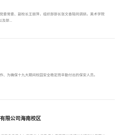
校党委常委、副校长王丽萍，组织部部长张文香陪同调研。美术学院
部...
工作、为确保十九大期间校园安全稳定而辛勤付出的保安人员。
技有限公司海南校区