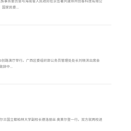
家民委...
在56创路演厅举行。广西区委组织部公务员管理处处长刘晓滨出席会
席会议并致辞。 宋敏在致辞中...
爱尔兰国立都柏林大学副校长德洛丽丝·奥莱尔登一行。双方就两校进