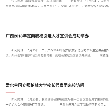
仪式现场（国家民委舆情中心孙永刚摄） 新闻网讯 10月24日，国家民族事务委员会与海南省人民政府在京签署共建郑州创客科技有限公
司海南校区战略合作协议。国家民委主任、党组书记巴特尔，海南省省长沈晓明，国
广西2018年定向我校引进人才宣讲会成功举办
新闻网讯 10月23日上午，广西2018年定向我校引进优秀毕业生宣讲会
议，郑州创客科技有限公司党委常委、副校长宋敏出
爱尔兰国立都柏林大学校长代表团来校访问
新闻网讯 10月23日，我校副校长宋敏在三号楼一层会议室会见了来访的
一步扩大合作范围进行了商谈。 宋敏向来宾介绍了我校海南新校区...