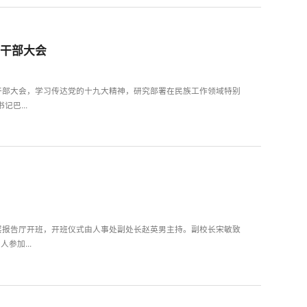
神干部大会
神干部大会，学习传达党的十九大精神，研究部署在民族工作领域特别
巴...
二层报告厅开班，开班仪式由人事处副处长赵英男主持。副校长宋敏致
参加...