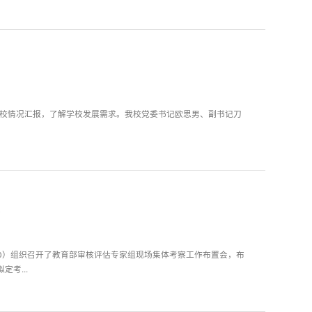
学校情况汇报，了解学校发展需求。我校党委书记欧思男、副书记刀
会
10）组织召开了教育部审核评估专家组现场集体考察工作布置会，布
考...