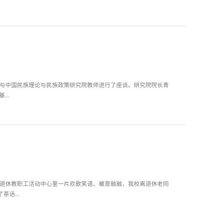
，与中国民族理论与民族政策研究院教师进行了座谈。研究院院长青
基...
离退休教职工活动中心里一片欢歌笑语、暖意融融，我校离退休老同
话...